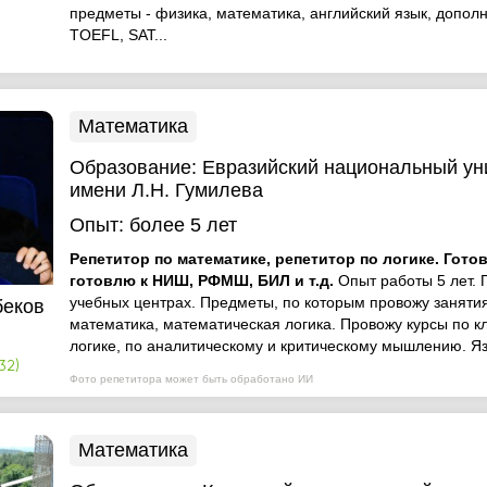
предметы - физика, математика, английский язык, допол
TOEFL, SAT...
Математика
Образование:
Евразийский национальный ун
имени Л.Н. Гумилева
Опыт:
более 5 лет
Репетитор по математике, репетитор по логике. Готов
готовлю к НИШ, РФМШ, БИЛ и т.д.
Опыт работы 5 лет. 
учебных центрах. Предметы, по которым провожу занятия
беков
математика, математическая логика. Провожу курсы по к
логике, по аналитическому и критическому мышлению. Язы
32)
Фото репетитора может быть обработано ИИ
Математика