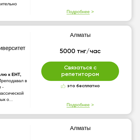
нительно
Подробнее
Алматы
иверситет
5000 тнг/час
Связаться с
репетитором
лю к ЕНТ,
Преподавал в
это бесплатно
 -
лассической
к о...
Подробнее
Алматы