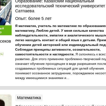
Образование:
Казахский национальный
исследовательский технический университет 
Сатпаева
Опыт:
более 5 лет
Я математик, учитель по математике по образовани
ый
математику, Люблю детей. У меня сильные качества
р
наблюдательности, эмпатии и аналитического мышл
легко находить контакт и общий язык с детьми. При
секов
обучении детей авторский или индивидуальный под
Соблюдая принципы активности, сознательности,
самостоятельности и наглядности.
Я склоняюсь к все
24)
развитию. Для этого применяю проблемно-творческий по
означает обучение проходящее в виде разрешения посл
создаваемых проблемных ситуаций для целей обучения.
понимают осознанное затруднение, порождаемое несоот
между имеющимися знаниями и...
Математика