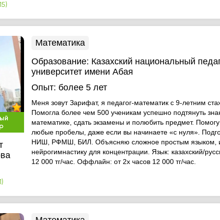
15)
Математика
Образование:
Казахский национальный педа
университет имени Абая
Опыт:
более 5 лет
Меня зовут Зарифат, я педагог-математик с 9-летним ста
Помогла более чем 500 ученикам успешно подтянуть зна
ый
математике, сдать экзамены и полюбить предмет. Помогу
р
любые пробелы, даже если вы начинаете «с нуля». Подг
НИШ, РФМШ, БИЛ. Объясняю сложное простым языком, 
т
нейрогимнастику для концентрации. Язык: казахский/русс
ова
12 000 тг/час. Оффлайн: от 2х часов 12 000 тг/час.
1)