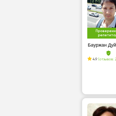
Проверенн
репетито
Бауржан Дуй
4.9
(отзывов: 