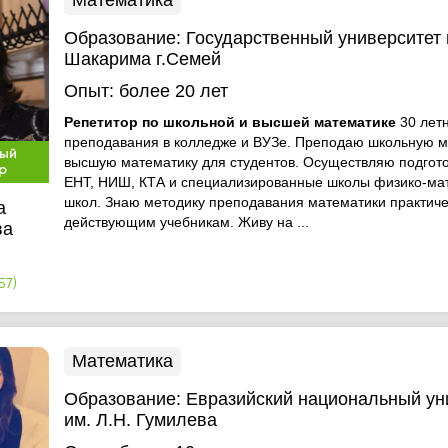
Математика
Образование:
Государственный университет
Шакарима г.Семей
Опыт:
более 20 лет
Репетитор по школьной и высшей математике
30 лет
преподавания в колледже и ВУЗе. Преподаю школьную м
ый
высшую математику для студентов. Осуществляю подгото
р
ЕНТ, НИШ, КТА и специализированные школы физико-ма
школ. Знаю методику преподавания математики практиче
а
действующим учебникам. Живу на ...
ва
57)
Математика
Образование:
Евразийский национальный ун
им. Л.Н. Гумилева