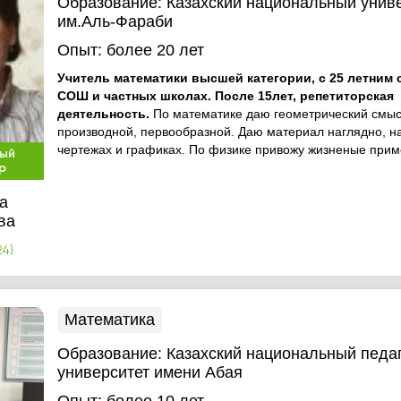
Образование:
Казахский национальный унив
им.Аль-Фараби
Опыт:
более 20 лет
Учитель математики высшей категории, с 25 летним 
СОШ и частных школах. После 15лет, репетиторская
деятельность.
По математике даю геометрический смы
производной, первообразной. Даю материал наглядно, на
чертежах и графиках. По физике привожу жизненые прим
ый
р
а
ва
24)
Математика
Образование:
Казахский национальный педа
университет имени Абая