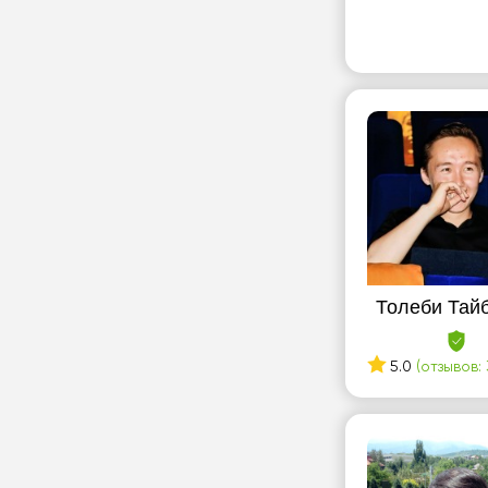
Толеби Тай
5.0
(отзывов: 