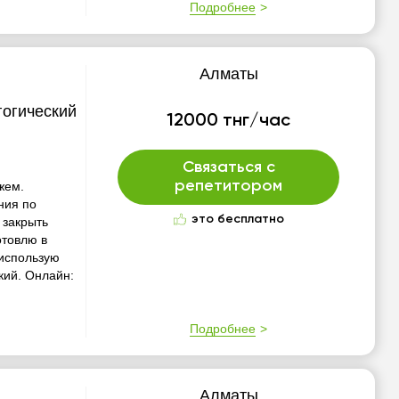
Подробнее
Алматы
гогический
12000 тнг/час
Связаться с
репетитором
жем.
ния по
это бесплатно
 закрыть
отовлю в
использую
кий. Онлайн:
Подробнее
Алматы