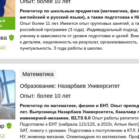
Опыт:
более 10 лет
Репетитор по школьным предметам (математика, физ
английский и русский языки), а также подготовка к 
ый
Опыт более 11 лет. Имеется опыт групповых занятий, а т
р
российской программе (3 года). Индивидуальный подход 
ученику в зависимости от уровня подготовки и целей. Вн
ова
к деталям, нацеленность на результат, организованность,
пунктуальность. 3 года работы в школах.
48)
Математика
Образование:
Назарбаев Университет
Опыт:
более 10 лет
Репетитор по математике, физике и ЕНТ. Опыт препо
лет. Выпускница Назарбаев Университета, бакалавр 
инженерной-механике. IELTS 8.0
Опыт работы репетитор
Подготовлю к ЕНТ (набрала 121/125, в 2015г, Алтын белгі)
ар
SAT, помогу с уроками. Подготовка к поступлению в КТЛ.
52)
НУ, инженер-механик. Олимпиадник по математике. Пр