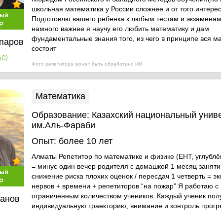
школьная математика у России сложнее и от того интере
ый
Подготовлю вашего ребенка к любым тестам и экзаменам,
р
намного важнее я научу его любить математику и дам
фундаментальные знания того, из чего в принципе вся м
паров
состоит
40)
Фото репетитора может быть обработано ИИ
Математика
Образование:
Казахский национальный унив
им.Аль-Фараби
Опыт:
более 10 лет
Алматы Репетитор по математике и физике (ЕНТ, углублён
= минус один вечер родителя с домашкой 1 месяц заняти
ый
снижение риска плохих оценок / пересдач 1 четверть = э
р
нервов + времени + репетиторов “на пожар” Я работаю с
ограниченным количеством учеников. Каждый ученик пол
анов
индивидуальную траекторию, внимание и контроль прогр