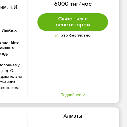
6000 тнг/час
им. К.И.
Связаться с
репетитором
ю. Люблю
это бесплатно
ения. Мне
меняю в
ход.
стороннему
дход. Он
едовательно
 Ученики
ветствием
Подробнее
Алматы