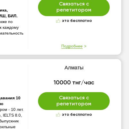
Связаться с
репетитором
ика,
НИШ, БИЛ.
это бесплатно
акже по
к каждому
имательность
Подробнее
Алматы
10000 тнг/час
Связаться с
давания 10
по
репетитором
ом - 10 лет.
это бесплатно
, IELTS 8.0,
 Выпускник
офильные