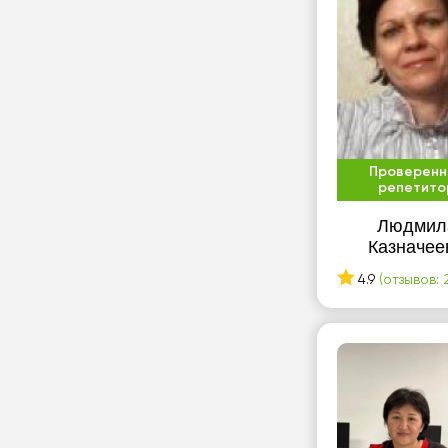
Проверенн
репетито
Людмил
Казначее
4.9
(отзывов: 