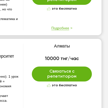
снее)
это бесплатно
 но что
атематика и
Подробнее
Алматы
ерситет
10000 тнг/час
Связаться с
репетитором
но). 1 урок
й =
это бесплатно
кономия
учает
есса.