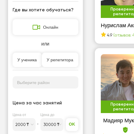
Проверенн
Где вы хотите обучаться?
репетито
Нурислам Ак
Онлайн
4.9
(отзывов: 
или
У ученика
У репетитора
Выберите район
Цена за час занятий
Проверенн
репетито
Цена от
Цена до
Мадияр Мук
OK