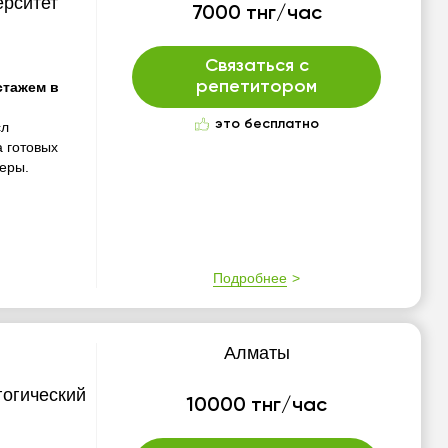
ерситет
7000 тнг/час
Связаться с
репетитором
стажем в
это бесплатно
сл
 готовых
еры.
Подробнее
Алматы
гогический
10000 тнг/час