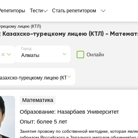
Репетиторы
Тести
Стать репетитором
турецкому лицею (КТЛ)
к Казахско-турецкому лицею (КТЛ) - Математ
Город
Онлайн
и
Математика
Образование:
Назарбаев Университет
Опыт:
более 5 лет
Занятия провожу по собственной методике, которая явля
гибридом Российского и Западного методов обучения(но 