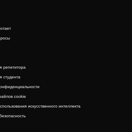
ботает
просы
я репетитора
я студента
конфиденциальности
айлов cookie
спользования искусственного интеллекта
безопасность