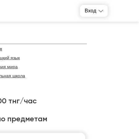
Вход
я
цкий язык
рия мира
льная школа
00 тнг/час
по предметам