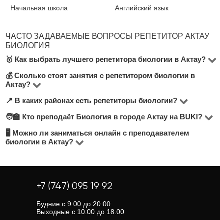
Начальная школа
Английский язык
ЧАСТО ЗАДАВАЕМЫЕ ВОПРОСЫ РЕПЕТИТОР АКТАУ
БИОЛОГИЯ
🥇 Как выбрать лучшего репетитора биологии в Актау?
💰 Сколько стоят занятия с репетитором биологии в
На платформе BUKI представлено 2 преподавателей
Актау?
Биология в городе Актау. Обратите внимание на
📍 В каких районах есть репетиторы биологии?
Цена зависит от уровня преподавания, опыта
стоимость занятий, количество положительных
учителя и формата (очно или онлайн). В среднем
🧑‍🏫 Кто преподаёт Биология в городе Актау на BUKI?
отзывов, опыт преподавания, диплом об
На платформе BUKI вы найдете преподавателей
занятия стоят от 4500 до 5000 тнг/час. Актуальные
образовании и удобный район. Мы рекомендуем
почти во всех районах города Актау. Вы можете
🖥 Можно ли заниматься онлайн с преподавателем
Наши репетиторы — это опытные преподаватели,
биологии в Актау?
цены указаны в анкетах преподавателей.
выбирать репетитора, предлагающего бесплатный
выбрать занятия в удобном районе или онлайн — при
студенты старших курсов, университетские
пробный урок, чтобы понять, подходит ли вам формат
поиске репетитора воспользуйтесь фильтрами по
Да, большинство преподавателей предлагают
специалисты и практики. Средняя оценка наших
занятий.
локации.
онлайн-занятия. Это удобно, если вам нужен гибкий
преподавателей — 4.8 из 5. Ознакомьтесь с отзывами
график или нет возможности посещать очные уроки.
+7 (747) 095 19 92
и рейтингами, чтобы выбрать лучшего.
Онлайн-занятия часто стоят дешевле, чем очные.
Будние с 9.00 до 20.00
Выходные с 10.00 до 18.00