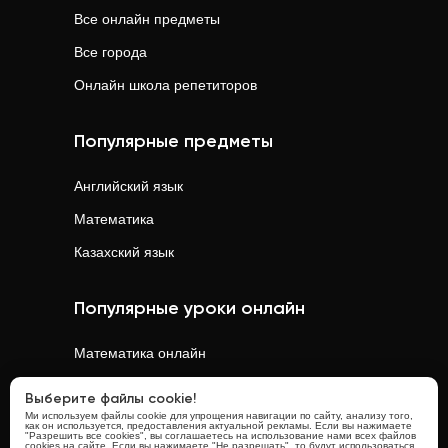
Все онлайн предметы
Все города
Онлайн школа репетиторов
Популярные предметы
Английский язык
Математика
Казахский язык
Популярные уроки онлайн
Математика
онлайн
Физика
онлайн
Выберите файлы cookie!
Ми используем файлы cookie для упрощения навигации по сайту, анализу того,
Химия
онлайн
как он используется, предоставления актуальной рекламы. Если вы нажимаете
"Разрешить все cookies", вы соглашаетесь на использование нами всех файлов
cookies на сайте. Если вы нажимаете "Не разрешать", то будут использоваться