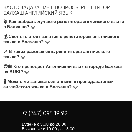
ЧАСТО ЗАДАВАЕМЫЕ ВОПРОСЫ РЕПЕТИТОР
БАЛХАШ АНГЛИЙСКИЙ ЯЗЫК
🥇 Как выбрать лучшего репетитора английского языка
в Балхаша?
💰 Сколько стоят занятия с репетитором английского
На платформе BUKI представлено 3 преподавателей
языка в Балхаша?
Английский язык в городе Балхаш. Обратите
📍 В каких районах есть репетиторы английского
Цена зависит от уровня преподавания, опыта
внимание на стоимость занятий, количество
языка?
учителя и формата (очно или онлайн). В среднем
положительных отзывов, опыт преподавания, диплом
🧑‍🏫 Кто преподаёт Английский язык в городе Балхаш
На платформе BUKI вы найдете преподавателей
занятия стоят от 2000 до 5000 тнг/час. Актуальные
об образовании и удобный район. Мы рекомендуем
на BUKI?
почти во всех районах города Балхаш. Вы можете
цены указаны в анкетах преподавателей.
выбирать репетитора, предлагающего бесплатный
🖥 Можно ли заниматься онлайн с преподавателем
Наши репетиторы — это опытные преподаватели,
выбрать занятия в удобном районе или онлайн — при
пробный урок, чтобы понять, подходит ли вам формат
английского языка в Балхаша?
студенты старших курсов, университетские
поиске репетитора воспользуйтесь фильтрами по
занятий.
Да, большинство преподавателей предлагают
специалисты и практики. Средняя оценка наших
локации.
онлайн-занятия. Это удобно, если вам нужен гибкий
преподавателей — 4.8 из 5. Ознакомьтесь с отзывами
график или нет возможности посещать очные уроки.
+7 (747) 095 19 92
и рейтингами, чтобы выбрать лучшего.
Онлайн-занятия часто стоят дешевле, чем очные.
Будние с 9.00 до 20.00
Выходные с 10.00 до 18.00