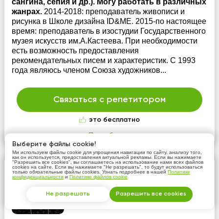
сангина, сепия и др.). Могу работать в различных
жанрах.
2014-2018: преподаватель живописи и
рисунка в Школе дизайна ID&ME. 2015-по настоящее
время: преподаватель в изостудии Государственного
музея искусств им.А.Кастеева. При необходимости
есть возможность предоставления
рекомендательных писем и характеристик. С 1993
года являюсь членом Союза художников...
Связаться с репетитором
это бесплатно
Подробнее
Выберите файлы cookie!
Ми используем файлы cookie для упрощения навигации по сайту, анализу того,
как он используется, предоставления актуальной рекламы. Если вы нажимаете
"Разрешить все cookies", вы соглашаетесь на использование нами всех файлов
Галымжан Сактаганов
cookies на сайте. Если вы нажимаете "Не разрешать", то будут использоваться
только обязательные файлы cookies. Узнать подробнее в нашей
Политике
конфиденциальности
и
Политике файлов cookie
2500 тнг/час
Не разрешать
Разрешить все cookies