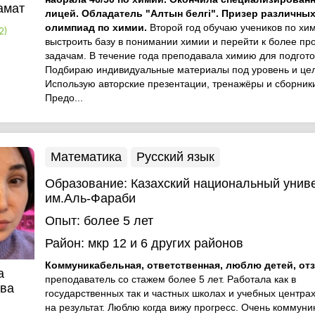
амат
лицей. Обладатель "Алтын белгі". Призер различны
олимпиад по химии.
Второй год обучаю учеников по хи
2)
выстроить базу в понимании химии и перейти к более п
задачам. В течение года преподавала химию для подгото
Подбираю индивидуальные материалы под уровень и цел
Использую авторские презентации, тренажёры и сборники
Предо...
Математика
Русский язык
Образование:
Казахский национальный унив
им.Аль-Фараби
Опыт:
более 5 лет
Район:
мкр 12
и 6 других районов
Коммуникабельная, ответственная, люблю детей, от
а
преподаватель со стажем более 5 лет. Работала как в
ва
государственных так и частных школах и учебных центра
на результат. Люблю когда вижу прогресс. Очень коммуни