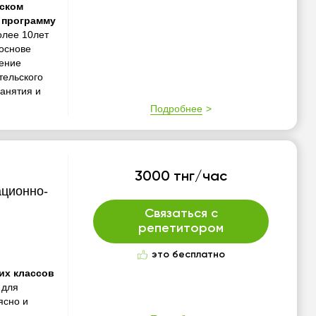
йском
 программу
олее 10лет
 основе
ение
тельского
анятия и
Подробнее
3000 тнг/час
ационно-
Связаться с
репетитором
это бесплатно
их классов
 для
ясно и