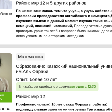
Район:
мкр 12
и 5 других районов
По жизни занимаюсь тем что учусь, а учусь собствен
беков
профессии преподавателя английского и немецкого
изучения языков в данный момент изучаю такие язык
немецкий, японский, испанский,
Преподаватель с душо
проводить уроки так чтобы вопросов было никаких, дела
легко усваемым по авторским методикам
Математика
Образование:
Казахский национальный унив
им.Аль-Фараби
Опыт:
более 10 лет
Ближайшее свободное время:
сегодня в 12:30
ый
Район:
мкр 12
р
Профессионализм: 10 лет стажа Форматы работы:
баева
индивидуальные занятия мини-группы Три языка обу