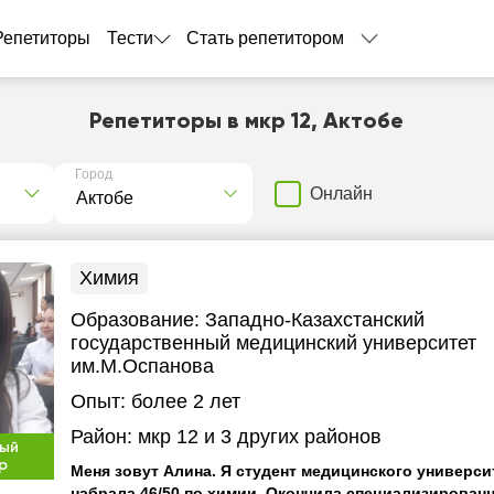
Репетиторы
Тести
Стать репетитором
Репетиторы в мкр 12, Актобе
Город
Онлайн
Химия
Образование:
Западно-Казахстанский
государственный медицинский университет
им.М.Оспанова
Опыт:
более 2 лет
Район:
мкр 12
и 3 других районов
ый
р
Меня зовут Алина. Я студент медицинского универси
набрала 46/50 по химии. Окончила специализирован