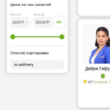
Русский язык
Цена за час занятий
Т
Цена от
Цена до
Турецкий язык
OK
Способ сортировки
Диёра Гафу
4.9
(отзывов: 1