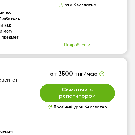
это бесплатно
но по
,Любитель
и как
й могу
ю предмет
Подробнее
от 3500 тнг/час
ерситет
Связаться с
репетитором
Пробный урок бесплатно
чения: