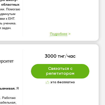
х областных
мии. Помогаю
родвинутым
вки к ЕНТ.
ь ученика.
 задач.
Подробнее
3000 тнг/час
ерситет
Связаться с
репетитором
это бесплатно
зывчивая.
Я
х. Работаю
кабельная,