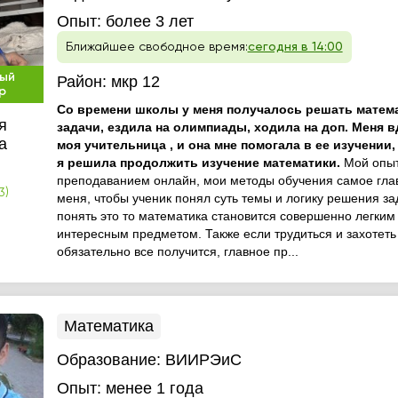
Опыт:
более 3 лет
Ближайшее свободное время:
сегодня в 14:00
ый
Район:
мкр 12
р
Со времени школы у меня получалось решать матем
я
задачи, ездила на олимпиады, ходила на доп. Меня 
а
моя учительница , и она мне помогала в ее изучении, 
я решила продолжить изучение математики.
Мой опыт
преподаванием онлайн, мои методы обучения самое гла
3)
меня, чтобы ученик понял суть темы и логику решения за
понять это то математика становится совершенно легким
интересным предметом. Также если трудиться и захотеть 
обязательно все получится, главное пр...
Математика
Образование:
ВИИРЭиС
Опыт:
менее 1 года