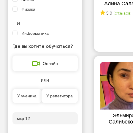
Алина Сал
Физика
5.0
(отзывов: 
И
Информатика
История Казахстана
Где вы хотите обучаться?
Л
Онлайн
Литература
Логика
или
П
У ученика
У репетитора
Подготовка к школе
Программирование
Эльмир
мкр 12
Салибеко
Р