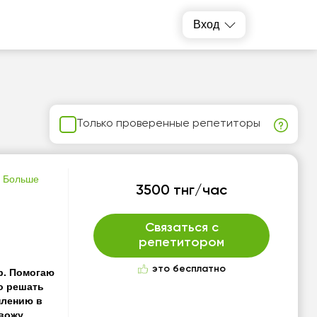
Вход
Только проверенные репетиторы
Больше
3500 тнг/час
Связаться с
репетитором
это бесплатно
р. Помогаю
о решать
плению в
овожу