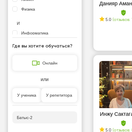
Данияр Аман
Физика
5.0
(отзывов: 
И
Информатика
История Казахстана
Где вы хотите обучаться?
Л
Онлайн
Литература
Логика
или
П
У ученика
У репетитора
Подготовка к школе
Программирование
Инжу Сактаг
Батыс-2
Р
5.0
(отзывов: 