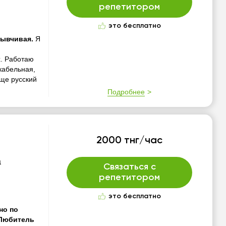
репетитором
это бесплатно
зывчивая.
Я
х. Работаю
кабельная,
еще русский
Подробнее
2000 тнг/час
а
Связаться с
репетитором
это бесплатно
но по
,Любитель