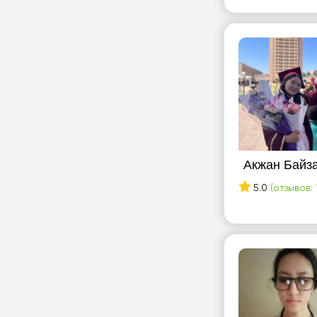
Акжан Байз
5.0
(отзывов: 