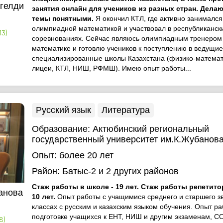
гелди
занятия онлайн для учеников из разных стран. Дела
темы понятными.
Я окончил КТЛ, где активно занимался
олимпиадной математикой и участвовал в республиканск
13)
соревнованиях. Сейчас являюсь олимпиадным тренером
математике и готовлю учеников к поступлению в ведущие
специализированные школы Казахстана (физико-математ
лицеи, КТЛ, НИШ, РФМШ). Имею опыт работы...
Русский язык
Литература
Образование:
Актюбинский региональный
государственный университет им.К.Жубанов
Опыт:
более 20 лет
Район:
Батыс-2
и 2 других районов
Стаж работы в школе - 19 лет. Стаж работы репетит
анова
10 лет.
Опыт работы с учащимися среднего и старшего з
классах с русским и казахским языком обучения. Опыт ра
подготовке учащихся к ЕНТ, НИШ и другим экзаменам, С
8)