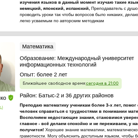
изучения языков в данный момент изучаю такие язык
немецкий, японский, испанский,
Преподаватель с душо
проводить уроки так чтобы вопросов было никаких, дела
легко усваемым по авторским методикам
Математика
Образование:
Международный университет
информационных технологий
Опыт:
более 2 лет
Ближайшее свободное время:
сегодня в 21:00
Район:
Батыс-2
и 36 других районов
нко
Преподаю математику ученикам более 3-х лет, помог
4)
человек справиться с трудностями в понимании мат
Восполняем недостающие знания, становимся увере
главное - всё делаем спокойно и не переживаем, у на
получится!
Хорошее знание математики, математическо
грамотности. Могу объяснить доступным языком, чтобы 