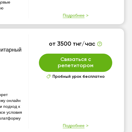
довые
яю
Подробнее
от 3500 тнг/час
нитарный
Связаться с
репетитором
Пробный урок бесплатно
крет
ожу онлайн
и подход к
все условия
 платформу
Подробнее