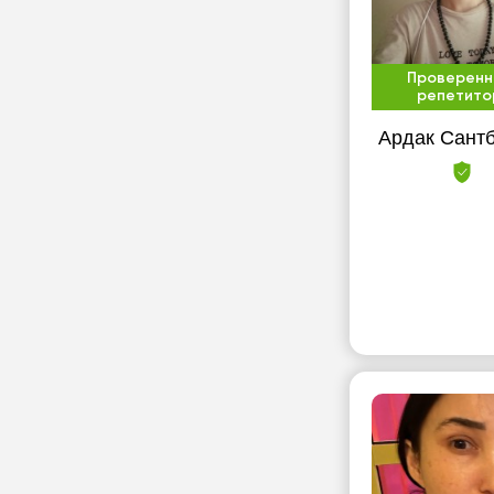
Проверенн
репетито
Ардак Сант