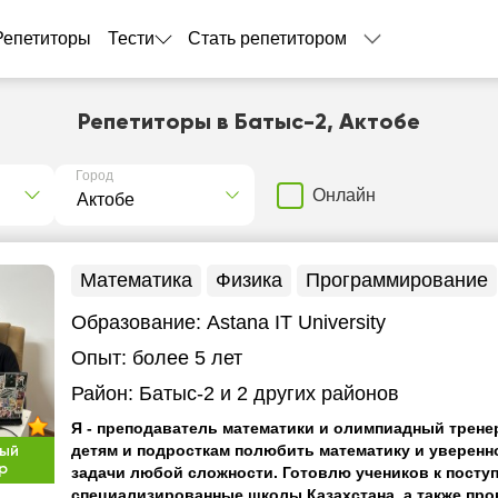
Репетиторы
Тести
Стать репетитором
Репетиторы в Батыс-2, Актобе
Город
Онлайн
Математика
Физика
Программирование
Образование:
Astana IT University
Опыт:
более 5 лет
Район:
Батыс-2
и 2 других районов
Я - преподаватель математики и олимпиадный трене
детям и подросткам полюбить математику и уверенн
ый
р
задачи любой сложности. Готовлю учеников к посту
специализированные школы Казахстана, а также пр