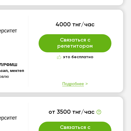
4000 тнг/час
ерситет
Связаться с
репетитором
это бесплатно
ИЛ/РФМШ
сап, мектеп
овлю
Подробнее
от 3500 тнг/час
ерситет
Связаться с