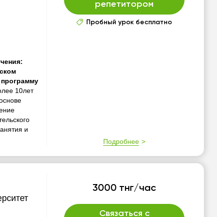
репетитором
Пробный урок бесплатно
чения:
йском
 программу
олее 10лет
 основе
ение
тельского
анятия и
Подробнее
3000 тнг/час
ерситет
Связаться с