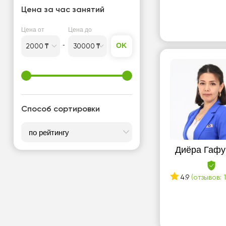
Русский язык
Цена за час занятий
Т
Цена от
Цена до
Турецкий язык
OK
Способ сортировки
Диёра Гафу
4.9
(отзывов: 1