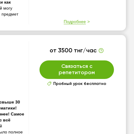
и как
й могу
ю предмет
Подробнее
от 3500 тнг/час
Связаться с
репетитором
Пробный урок бесплатно
 свыше 30
ематики!
ннее! Самое
с всё
й
было полное