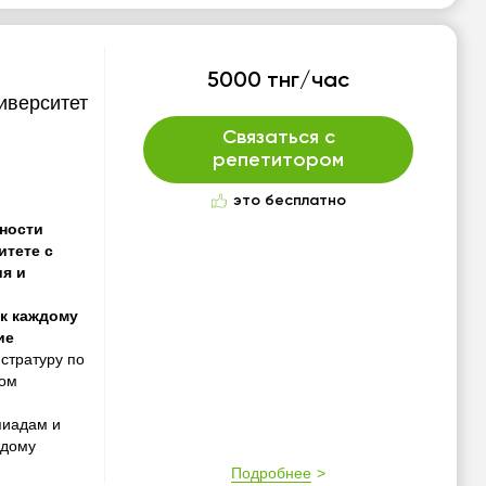
5000 тнг/час
иверситет
Связаться с
репетитором
это бесплатно
ьности
итете с
я и
к каждому
ие
стратуру по
ном
пиадам и
ждому
Подробнее