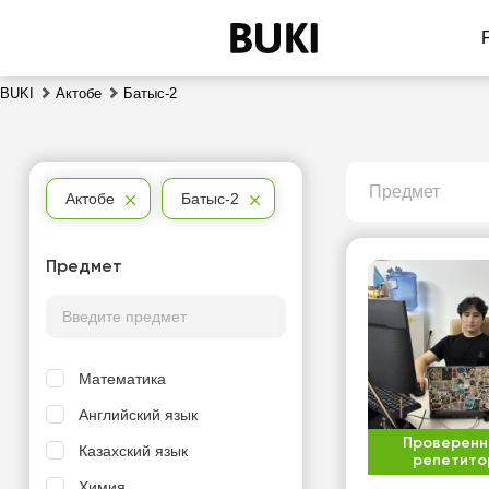
BUKI
Актобе
Батыс-2
Предмет
Актобе
Батыс-2
Предмет
Математика
Английский язык
Проверенн
Казахский язык
репетито
Химия