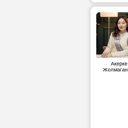
Акерке
Жолмаган