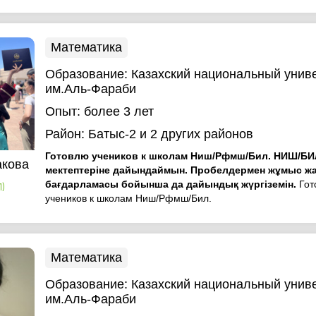
Математика
Образование:
Казахский национальный унив
им.Аль-Фараби
Опыт:
более 3 лет
Район:
Батыс-2
и 2 других районов
Готовлю учеников к школам Ниш/Рфмш/Бил. НИШ/Б
акова
мектептеріне дайындаймын. Пробелдермен жұмыс жа
бағдарламасы бойынша да дайындық жүргіземін.
Гот
1)
учеников к школам Ниш/Рфмш/Бил.
Математика
Образование:
Казахский национальный унив
им.Аль-Фараби