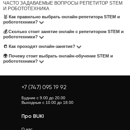
ЧАСТО ЗАДАВАЕМЫЕ ВОПРОСЫ РЕПЕТИТОР STEM
И РОБОТОТЕХНИКА
🥇 Как правильно выбрать онлайн-репетитора STEM и
робототехники?
💰 Сколько стоит занятие онлайн с репетитором STEM и
В категории "STEM и робототехника" вы найдете 4
робототехники?
репетиторов. При выборе подходящего
📒 Как проходят онлайн-занятия?
Цены на онлайн-уроки STEM и робототехники
преподавателя STEM и робототехники рекомендуем
начинаются от 3500 тнг и доходят до 5000 тнг в час.
🌍 Почему стоит выбрать онлайн-обучение STEM и
обратить внимание на: цену за час, отзывы, опыт
Большинство занятий проходят через Zoom или
робототехники?
преподавания и наличие диплома. Рекомендуем
Google Meet. Репетиторы заранее согласовывают
Онлайн-уроки экономят время на дорогу, позволяют
искать репетиторов с бесплатным пробным занятием
формат, делятся материалами и адаптируют методику
выбрать преподавателя вне зависимости от города и
— об этом указано под кнопкой "Связаться с
к вашим целям.
предлагают гибкий график. Это особенно важно, если
+7 (747) 095 19 92
репетитором".
вы живете в небольшом населенном пункте.
Будние с 9.00 до 20.00
Выходные с 10.00 до 18.00
Про BUKI
О нас