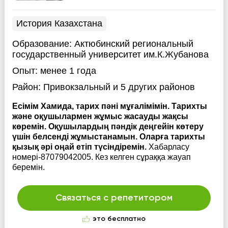
История Казахстана
Образование:
Актюбинский региональный
государственный университет им.К.Жубанова
Опыт:
менее 1 года
Район:
Привокзальный
и 5 других районов
Есімім Хамида, тарих пәні мұғалімімін. Тарихты
және оқушылармен жұмыс жасауды жақсы
көремін. Оқушылардың пәндік деңгейін көтеру
үшін белсенді жұмыстанамын. Оларға тарихты
қызық әрі оңай етіп түсіндіремін.
Хабарласу
номері-87079042005. Кез келген сұраққа жауап
беремін.
Связаться с репетитором
это бесплатно