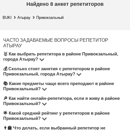
Найдено
8
анкет репетиторов
BUKI
Атырау
Привокзальный
ЧАСТО ЗАДАВАЕМЫЕ ВОПРОСЫ РЕПЕТИТОР
АТЫРАУ
🥇 Как выбрать репетитора в районе Привокзальный,
города Атырау?
💰 Сколько стоят занятия с репетитором в районе
На платформе BUKI вы найдете 8 репетиторов в
Привокзальный, города Атырау?
районе Привокзальный, которые преподают более 13
📚 Какие предметы чаще всего преподают в районе
Стоимость занятий в районе Привокзальный
предметов. Обращайте внимание на цену за час,
Привокзальный?
варьируется от 2000 до 5000 тнг в час. Цена зависит
опыт, отзывы, образование и наличие бесплатного
🔎 Как найти онлайн-репетитора, если я живу в районе
Среди популярных направлений в районе
от предмета, формата занятий (онлайн или офлайн),
пробного урока — эта информация указана под
Привокзальный?
Привокзальный: английский язык, математика,
уровня подготовки и опыта преподавателя.
кнопкой "Связаться с репетитором".
🌟 Какой средний рейтинг у репетиторов в районе
Даже если вы ищете преподавателя поблизости, мы
казахский язык, а также музыка, рисование,
Привокзальный?
рекомендуем рассмотреть формат онлайн. На BUKI
информатика. Полный список доступен на странице
👨‍🏫 Что делать, если выбранный репетитор не
Средняя оценка преподавателей в этом районе — 4.8
вы можете отфильтровать преподавателей с