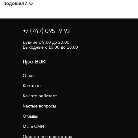
“Все репетиторы”.
подошел?
из 5 на основе отзывов учеников. В профиле каждого
дистанционным обучением — это удобно, доступно и
BUKI — это сервис, ориентированный на результат.
репетитора вы найдете реальные оценки от учеников.
часто дешевле. Занятия проходят через Zoom или
Если первое занятие не оправдает ожиданий, вы
Google Meet.
можете отправить новую заявку, и мы поможем
+7 (747) 095 19 92
подобрать другого преподавателя.
Будние с 9.00 до 20.00
Выходные с 10.00 до 18.00
Про BUKI
О нас
Контакты
Как это работает
Частые вопросы
Отзывы
Мы в СМИ
Оферта для репетитора