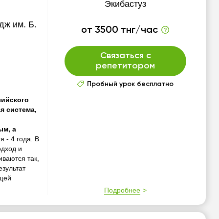
Экибастуз
ж им. Б.
от 3500 тнг/час
Связаться с
репетитором
Пробный урок бесплатно
лийского
я система,
ым, а
 - 4 года. В
одход и
ваются так,
езультат
щей
Подробнее