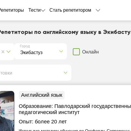
Репетиторы
Тести
Стать репетитором
Репетиторы по английскому языку в Экибасту
Город
Онлайн
отовки
Английский язык
Образование:
Павлодарский государственны
педагогический институт
Опыт:
более 20 лет
Использую методику обучения по Оксфорду. Современн