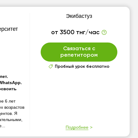
Экибастуз
ерситет
от 3500 тнг/час
Связаться с
репетитором
Пробный урок бесплатно
лет.
WhatsApp.
освоить
ее 6 лет
ех возрастов
ентов. Я
кательными,
...
Подробнее