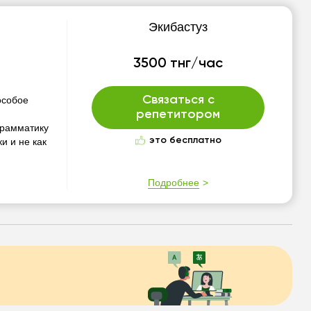
Экибастуз
3500 тнг/час
Связаться с
особое
репетитором
Грамматику
это бесплатно
и и не как
Подробнее