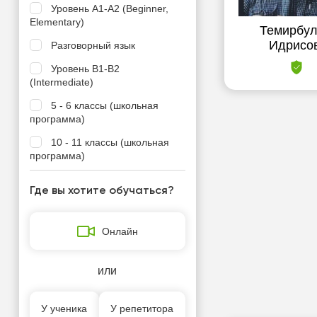
Уровень А1-А2 (Beginner,
Elementary)
Темирбул
Идрисо
Разговорный язык
Уровень B1-B2
(Intermediate)
5 - 6 классы (школьная
программа)
10 - 11 классы (школьная
программа)
7 - 9 классы (школьная
Где вы хотите обучаться?
программа)
Грамматика
Онлайн
Корпоративный английский
(для компаний)
или
Младшие классы 1-4
Подготовка к олимпиадам
У ученика
У репетитора