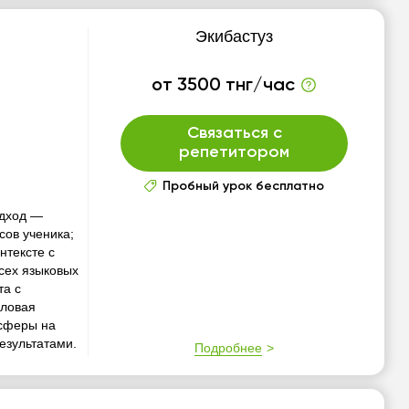
Экибастуз
от 3500 тнг/час
Связаться с
репетитором
Пробный урок бесплатно
одход —
сов ученика;
нтексте с
сех языковых
та с
еловая
сферы на
результатами.
Подробнее