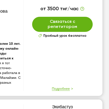
от 3500 тнг/час
лова
Связаться с
репетитором
Пробный урок бесплатно
лее 10 лет.
жу онлайн-
тоды
иться к
 я тот
сточно-
а работала в
 Малайзии. С
 разных
Подробнее
Экибастуз