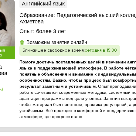
Английский язык
Образование:
Педагогический высший коллед
Ахметова
Опыт:
более 3 лет
Возможны занятия онлайн
ый
Ближайшее свободное время:
сегодня в 15:00
р
Помогу достичь поставленных целей в изучении анг
а
языка в поддерживающей атмосфере. В работе чётка
ова
понятные объяснения и внимание к индивидуальным
особенностям. Важно, чтобы процесс был комфортн
результат заметным и устойчивым.
Опыт преподавания
5)
работе сочетаются современные методики, системный п
адаптация программы под цели ученика. Занятия выстраи
чтобы материал был понятным, практика регулярной, а р
устойчивым. Всё проходит в комфортной и поддерживаю
атмосфере, где прогресс стано...