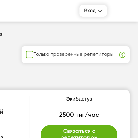
Вход
з
Только проверенные репетиторы
Экибастуз
й
2500 тнг/час
Связаться с
репетитором
ый