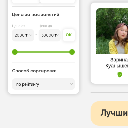
Подготовка к школе
Репетитор для детей
Цена за час занятий
Репетитор для начинающих
Цена от
Цена до
Университетские курсы
OK
Зарина
Куаныше
Способ сортировки
Лучши