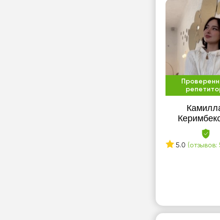
Проверенн
репетито
Камилл
Керимбек
5.0
(отзывов: 