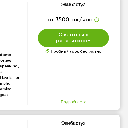
Экибастуз
от 3500 тнг/час
Связаться с
репетитором
Пробный урок бесплатно
udents
ortive
 speaking,
ve
levels. for
imple,
earning
goals,
Подробнее
Экибастуз