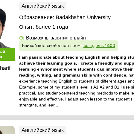
Английский язык
Образование:
Badakhshan University
Опыт:
более 1 года
Возможны занятия онлайн
Ближайшее свободное время:
сегодня в 18:00
ый
р
I am passionate about teaching English and helping st
achieve their learning goals. I create a friendly and supp
arifi
learning environment where students can improve their
reading, writing, and grammar skills with confidence.
ha
experience teaching English to students of different ages and 
Example, some of my student's level is A1,A2 and B1.I use s
practical, and student-centered teaching methods to make l
enjoyable and effective. I adapt each lesson to the student's 
strengths, and lear...
Английский язык