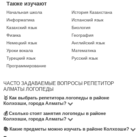
Также изучают
Начальная школа
История Казахстана
Информатика
Испанский язык
Казахский язык
Биология
Физика
География
Немецкий язык
Английский язык
Уроки вокала
Математика
Турецкий язык
Русский язык
Программирование
ЧАСТО ЗАДАВАЕМЫЕ ВОПРОСЫ РЕПЕТИТОР
АЛМАТЫ ЛОГОПЕДЫ
🥇 Как выбрать репетитора логопеды в районе
Колхозши, города Алматы?
💰 Сколько стоят занятия логопеды в районе
На платформе BUKI доступно более 10000
Колхозши, города Алматы?
репетиторов по всей стране, в том числе 1 в районе
📚 Какие предметы можно изучать в районе Колхозши?
Стоимость занятий составляет от 7000 до 5000 тнг в
Колхозши, города Алматы. Чтобы выбрать лучшего